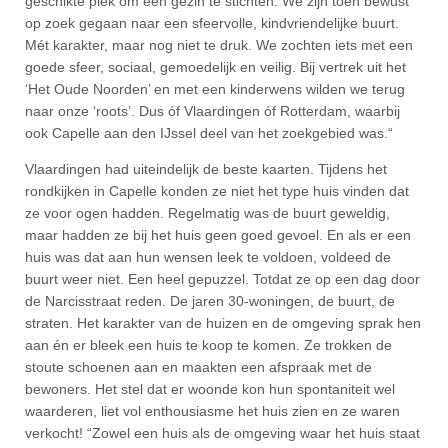
geschikte plek om een gezin te stichten. We zijn toen bewust
op zoek gegaan naar een sfeervolle, kindvriendelijke buurt.
Mét karakter, maar nog niet te druk. We zochten iets met een
goede sfeer, sociaal, gemoedelijk en veilig. Bij vertrek uit het
‘Het Oude Noorden’ en met een kinderwens wilden we terug
naar onze ‘roots’. Dus óf Vlaardingen óf Rotterdam, waarbij
ook Capelle aan den IJssel deel van het zoekgebied was.“
Vlaardingen had uiteindelijk de beste kaarten. Tijdens het
rondkijken in Capelle konden ze niet het type huis vinden dat
ze voor ogen hadden. Regelmatig was de buurt geweldig,
maar hadden ze bij het huis geen goed gevoel. En als er een
huis was dat aan hun wensen leek te voldoen, voldeed de
buurt weer niet. Een heel gepuzzel. Totdat ze op een dag door
de Narcisstraat reden. De jaren 30-woningen, de buurt, de
straten. Het karakter van de huizen en de omgeving sprak hen
aan én er bleek een huis te koop te komen. Ze trokken de
stoute schoenen aan en maakten een afspraak met de
bewoners. Het stel dat er woonde kon hun spontaniteit wel
waarderen, liet vol enthousiasme het huis zien en ze waren
verkocht! “Zowel een huis als de omgeving waar het huis staat