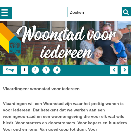
Woonstad voor
iedereen
animatie
Artikel
(Huidige
Artikel
Artikel
Artikel
Stop
1
2
3
4
artikel)
Vlaardingen: woonstad voor iedereen
Vlaardingen wil een Woonstad zijn waar het prettig wonen is
voor iedereen. Dat betekent dat we werken aan een
woningvoorraad en een woonomgeving die voor elk wat wils
biedt. Voor starters en doorstromers. Voor kopers en huurders.
Voor oud en jong. Van goedkoop tot duur. Voor